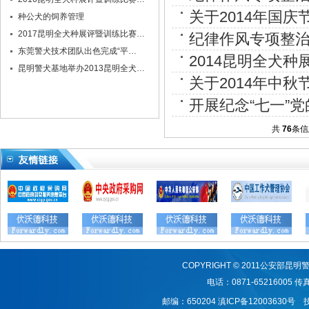
关于2014年国
种公犬的饲养管理
2017昆明全犬种展评暨训练比赛…
纪律作风专项整
东莞警犬技术团队出色完成“平…
2014昆明全犬
昆明警犬基地举办2013昆明全犬…
关于2014年中
开展纪念“七一”
共
76
条
COPYRIGHT © 2011公安
电话：0871-65216005 传真：
邮编：650204
滇ICP备12003630号
技