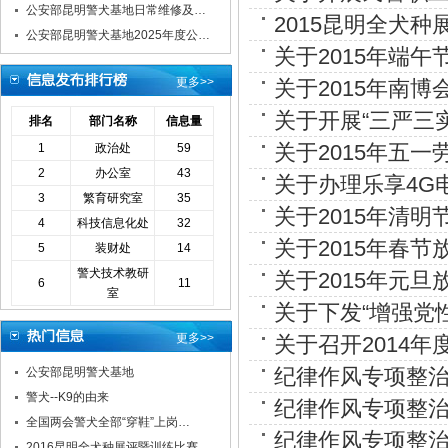
公安部昆明警犬基地日常维修及…
2015昆明全犬
公安部昆明警犬基地2025年度公…
关于2015年端午
更多>>
关于2015年南
关于开展“三严三
排名
部门名称
信息量
关于2015年五
1
政治处
59
2
办公室
43
关于办理乐享4G
3
繁育研究室
35
关于2015年清
4
科技信息化处
32
关于2015年春
5
装财处
14
警犬技术教研
关于2015年元
6
11
室
关于下发“增强党
更多>>
关于召开2014
纪律作风专项整
公安部昆明警犬基地
警犬--K9的由来
纪律作风专项整
全国两会警犬全部“穿鞋”上岗…
纪律作风专项整
2016昆明全犬种展评暨训练比赛…