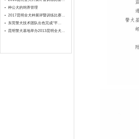
种公犬的饲养管理
2017昆明全犬种展评暨训练比赛…
东莞警犬技术团队出色完成“平…
昆明警犬基地举办2013昆明全犬…