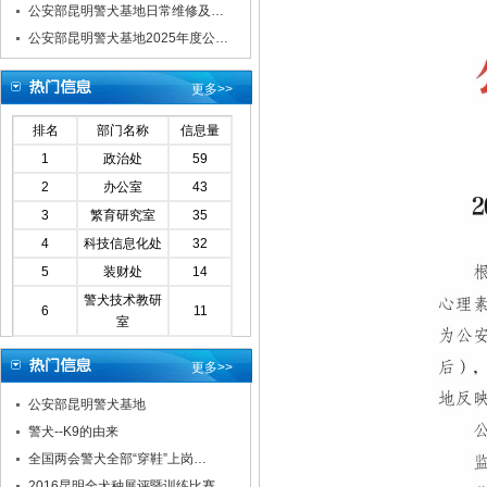
公安部昆明警犬基地日常维修及…
公安部昆明警犬基地2025年度公…
更多>>
排名
部门名称
信息量
1
政治处
59
2
办公室
43
3
繁育研究室
35
4
科技信息化处
32
5
装财处
14
警犬技术教研
6
11
室
更多>>
公安部昆明警犬基地
警犬--K9的由来
全国两会警犬全部“穿鞋”上岗…
2016昆明全犬种展评暨训练比赛…