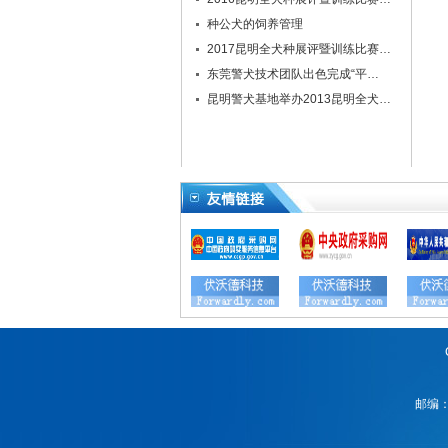
种公犬的饲养管理
2017昆明全犬种展评暨训练比赛…
东莞警犬技术团队出色完成“平…
昆明警犬基地举办2013昆明全犬…
邮编：