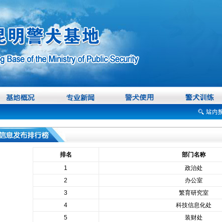
排名
部门名称
1
政治处
2
办公室
3
繁育研究室
4
科技信息化处
5
装财处