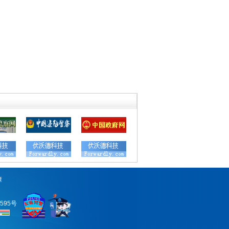
潭
0595号