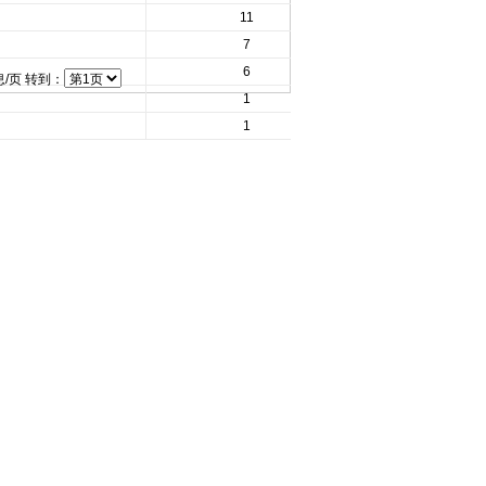
11
7
6
/页 转到：
1
1