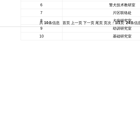
6
警犬技术教研室
7
片区联络处
8
犬病研究室
共
10
条信息 首页 上一页 下一页 尾页 页次：
1/1
页
24
条信息
9
幼训研究室
10
基础研究室