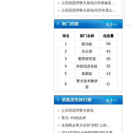
公安部昆明警犬基地日常维修及…
公安部昆明警犬基地2025年度公…
更多>>
排名
部门名称
信息量
1
政治处
59
2
办公室
43
3
繁育研究室
35
4
科技信息化处
32
5
装财处
14
警犬技术教研
6
11
室
更多>>
公安部昆明警犬基地
警犬--K9的由来
全国两会警犬全部“穿鞋”上岗…
2016昆明全犬种展评暨训练比赛…