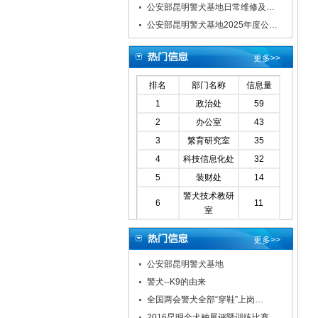
公安部昆明警犬基地日常维修及…
公安部昆明警犬基地2025年度公…
更多>>
排名
部门名称
信息量
1
政治处
59
2
办公室
43
3
繁育研究室
35
4
科技信息化处
32
5
装财处
14
警犬技术教研
6
11
室
更多>>
公安部昆明警犬基地
警犬--K9的由来
全国两会警犬全部“穿鞋”上岗…
2016昆明全犬种展评暨训练比赛…