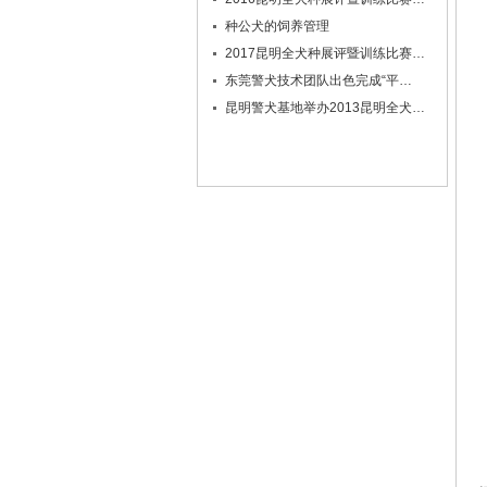
种公犬的饲养管理
2017昆明全犬种展评暨训练比赛…
东莞警犬技术团队出色完成“平…
昆明警犬基地举办2013昆明全犬…