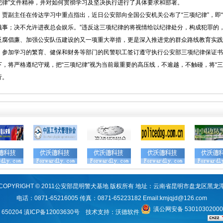
纪律”文件精神，并对如何贯彻学习及坚决执行进行了具体要求和部署。
贾副主任在传达学习中重点指出，近日公安部向全国公安机关公布了“三项纪律”，即
滋事；决不允许进夜总会娱乐。”违反这三项纪律的将视情给以纪律处分，构成犯罪的
反腐倡廉、加强公安队伍建设的又一项重大举措，更是深入推进党的群众路线教育实践
参加学习的繁育、健保和财务等部门的民警职工签订遵守执行公安部三项纪律保证书
下，将严格遵纪守规，把“三项纪律”视为当前最重要的高压线，不逾越，不触碰，将“
行。
COPYRIGHT © 2011公安部昆明警犬基地 版权所有 地址：云南省昆明市盘龙区黑龙
电话：0871-65216005 传真：0871-65223182 Email:
kmjqjd@126.com
滇公网安备 5301030200
650204
滇ICP备12003630号
技术支持：
沃德软件