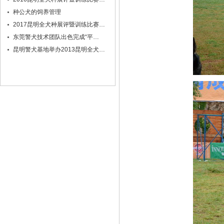
种公犬的饲养管理
2017昆明全犬种展评暨训练比赛…
东莞警犬技术团队出色完成“平…
昆明警犬基地举办2013昆明全犬…