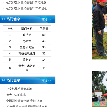
公安部昆明警犬基地日常维修及…
公安部昆明警犬基地2025年度公…
更多>>
排名
部门名称
信息量
1
政治处
59
2
办公室
43
3
繁育研究室
35
4
科技信息化处
32
5
装财处
14
警犬技术教研
6
11
室
更多>>
公安部昆明警犬基地
警犬--K9的由来
全国两会警犬全部“穿鞋”上岗…
2016昆明全犬种展评暨训练比赛…