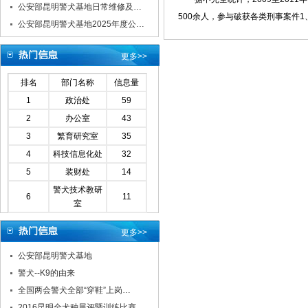
公安部昆明警犬基地日常维修及…
500余人，参与破获各类刑事案件
公安部昆明警犬基地2025年度公…
更多>>
排名
部门名称
信息量
1
政治处
59
2
办公室
43
3
繁育研究室
35
4
科技信息化处
32
5
装财处
14
警犬技术教研
6
11
室
更多>>
公安部昆明警犬基地
警犬--K9的由来
全国两会警犬全部“穿鞋”上岗…
2016昆明全犬种展评暨训练比赛…