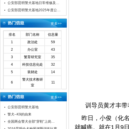
公安部昆明警犬基地日常维修及…
公安部昆明警犬基地2025年度公…
更多>>
排名
部门名称
信息量
1
政治处
59
2
办公室
43
3
繁育研究室
35
4
科技信息化处
32
5
装财处
14
警犬技术教研
6
11
室
更多>>
训导员黄才丰带
公安部昆明警犬基地
警犬--K9的由来
昨日，小俊（化
全国两会警犬全部“穿鞋”上岗…
就喊疼。就在1月9
2016昆明全犬种展评暨训练比赛…