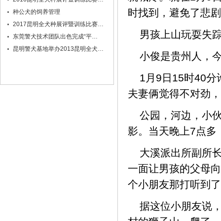
时找到，避免了悲剧
种公犬的饲养管理
2017昆明全犬种展评暨训练比赛…
男孩上山玩耍失
东莞警犬技术团队出色完成“平…
昆明警犬基地举办2013昆明全犬…
小俊是贵州人，
1月9日15时4
夫妻俩觉得不对劲，
公园，河边，小
影。当天晚上7点多
大溪派出所副所
一面让男孩的父母向
个小朋友那打听到了
据这位小朋友说，