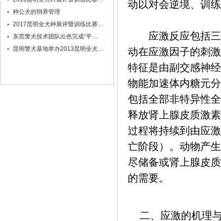
动以对会逆境、训练
种公犬的饲养管理
2017昆明全犬种展评暨训练比赛…
应激反应包括三个
东莞警犬技术团队出色完成“平…
昆明警犬基地举办2013昆明全犬…
动在应激因子的刺激
特征是由副交感神经
物能加速体内糖元分
包括全部非特异性全
释放肾上腺皮质激素
过程将持续到由应激
亡阶段）。动物产生
尽储备或肾上腺皮质
的需要。
二、应激的机理