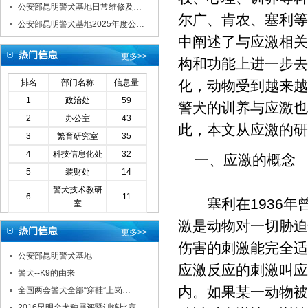
公安部昆明警犬基地日常维修及…
尔广、肯农、塞利等
公安部昆明警犬基地2025年度公…
中阐述了与应激相关
更多>>
构和功能上进一步去
排名
部门名称
信息量
化，动物受到越来越
1
政治处
59
警犬的训养与应激也
2
办公室
43
此，本文从应激的研
3
繁育研究室
35
4
科技信息化处
32
一、应激的概念
5
装财处
14
警犬技术教研
6
11
塞利在1936年曾
室
激是动物对一切胁迫
更多>>
伤害的刺激能完全适
公安部昆明警犬基地
应激反应的刺激叫应激
警犬--K9的由来
内。如果某一动物被
全国两会警犬全部“穿鞋”上岗…
2016昆明全犬种展评暨训练比赛…