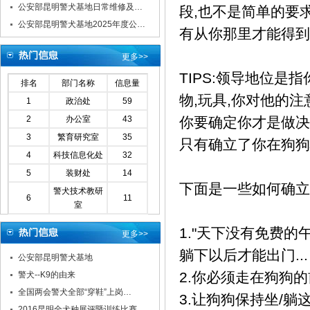
公安部昆明警犬基地日常维修及…
段,也不是简单的要
公安部昆明警犬基地2025年度公…
有从你那里才能得到
更多>>
TIPS:领导地位是
排名
部门名称
信息量
物,玩具,你对他的注
1
政治处
59
2
办公室
43
你要确定你才是做决
3
繁育研究室
35
只有确立了你在狗狗
4
科技信息化处
32
5
装财处
14
下面是一些如何确立
警犬技术教研
6
11
室
1."天下没有免费
更多>>
躺下以后才能出门...
公安部昆明警犬基地
2.你必须走在狗狗的
警犬--K9的由来
全国两会警犬全部“穿鞋”上岗…
3.让狗狗保持坐/躺
2016昆明全犬种展评暨训练比赛…