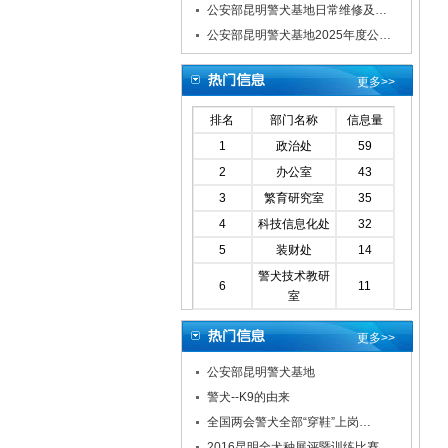
公安部昆明警犬基地日常维修及…
公安部昆明警犬基地2025年度公…
更多>>
排名
部门名称
信息量
1
政治处
59
2
办公室
43
3
繁育研究室
35
4
科技信息化处
32
5
装财处
14
警犬技术教研
6
11
室
更多>>
公安部昆明警犬基地
警犬--K9的由来
全国两会警犬全部“穿鞋”上岗…
2016昆明全犬种展评暨训练比赛…