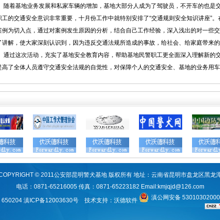
随着基地业务发展和私家车辆的增加，基地大部分人成为了驾驶员，不开车的也是交
职工的交通安全意识非常重要，十月份工作中就特别安排了“交通规则安全知识讲座”
案例为切入点，通过对案例发生原因的分析，结合自己工作经验，深入浅出的对一些交
了讲解，使大家深刻认识到，因为违反交通法规所造成的事故，给社会、给家庭带来的
通过这次活动，充实了基地安全教育内容，帮助基地民警职工更全面深入理解新的交
提高了全体人员遵守交通安全法规的自觉性，对保障个人的交通安全、基地的业务用车
COPYRIGHT © 2011公安部昆明警犬基地 版权所有 地址：云南省昆明市盘龙区黑龙
电话：0871-65216005 传真：0871-65223182 Email:
kmjqjd@126.com
滇公网安备 5301030200
650204
滇ICP备12003630号
技术支持：
沃德软件