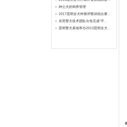
种公犬的饲养管理
2017昆明全犬种展评暨训练比赛…
东莞警犬技术团队出色完成“平…
昆明警犬基地举办2013昆明全犬…