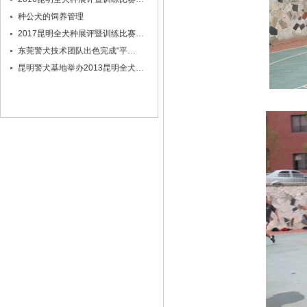
种公犬的饲养管理
2017昆明全犬种展评暨训练比赛…
东莞警犬技术团队出色完成“平…
昆明警犬基地举办2013昆明全犬…