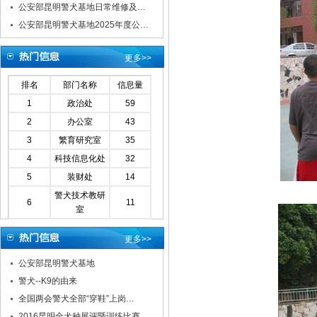
公安部昆明警犬基地日常维修及…
公安部昆明警犬基地2025年度公…
更多>>
排名
部门名称
信息量
1
政治处
59
2
办公室
43
3
繁育研究室
35
4
科技信息化处
32
5
装财处
14
警犬技术教研
6
11
室
更多>>
公安部昆明警犬基地
警犬--K9的由来
全国两会警犬全部“穿鞋”上岗…
2016昆明全犬种展评暨训练比赛…