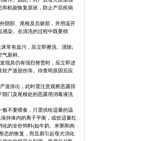
态和机能恢复原状，防止产后疾病
外阴部、尾根及后躯部，并用温开
起感染。在清洗的过程中既要彻
犬床常有血污，应立即擦洗、清除
;
空气新鲜。
发现其仍有强烈努责时，应立即进
及软产道损伤等。待查明原因后应
产道排出，此时需注意观察恶露排
于阴门及尾根处的恶露用消毒液洗
一般不要喂食，只需供给适量的温
以保持体内的离子平衡，或饮适量红
消化的全价饲料
(
如牛奶、米粥和肉
形态的恢复，而且易引起母犬消化