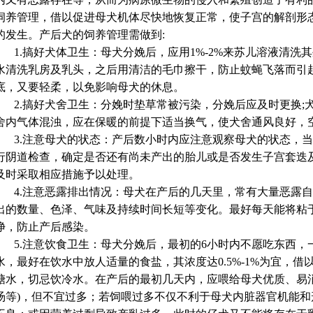
饲养管理，借以促进母犬机体尽快地恢复正常，使子宫的解剖形
的发生。产后犬的饲养管理需做到
:
1.
搞好犬体卫生：母犬分娩后，应用
1%-2%
来苏儿溶液清洗其
水清洗乳房及乳头，之后用清洁的毛巾擦干，防止蚊蝇飞落而引
底，又要轻柔，以免影响母犬的休息。
2.
搞好犬舍卫生：分娩时垫草常被污染，分娩后应及时更换
;
舍内气体混浊，应在保暖的前提下适当换气，使犬舍通风良好，
3.
注意母犬的状态：产后数小时内应注意观察母犬的状态，当
行阴道检查，确定是否还有尚未产出的胎儿或是否发生子宫套迭
及时采取相应措施予以处理。
4.
注意恶露排出情况：母犬在产后的几天里，常有大量恶露自
出的数量、色泽、气味及持续时间长短等变化。最好每天能将粘
净，防止产后感染。
5.
注意饮食卫生：母犬分娩后，最初的
6
小时内不愿吃东西，
水，最好在饮水中放人适量的食盐，其浓度达
0.5%-1%
为宜，借
糖水，切忌饮冷水。在产后的最初几天内，应喂给母犬优质、易
汤等
)
，但不宜过多；若饲喂过多不仅不利于母犬内脏器官机能和