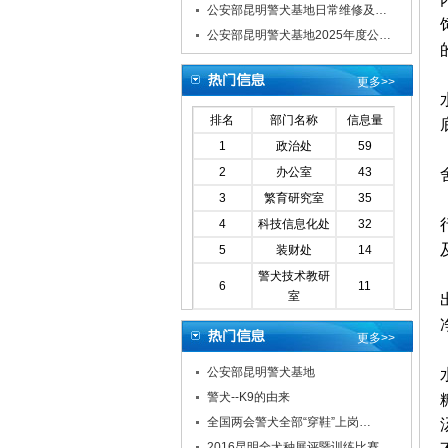
公安部昆明警犬基地日常维修及…
公安部昆明警犬基地2025年度公…
更多>>
排名
部门名称
信息量
1
政治处
59
2
办公室
43
3
繁育研究室
35
4
科技信息化处
32
5
装财处
14
警犬技术教研
6
11
室
更多>>
公安部昆明警犬基地
警犬--K9的由来
全国两会警犬全部“穿鞋”上岗…
2016昆明全犬种展评暨训练比赛…