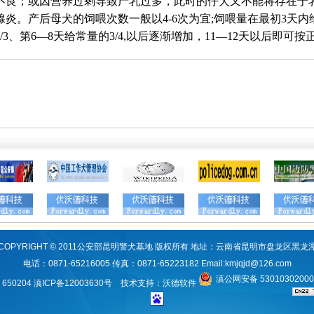
不良；或因营养过剩导致产乳过多，此时的仔犬又不能将存在于
腺炎。产后母犬的饲喂次数一般以
4-6
次为宜
;
饲喂量在最初
3
天内
/3
、第
6
—
8
天给常量的
3/4,
以后逐渐增加，
11
—
12
天以后即可按
COPYRIGHT © 2011公安部昆明警犬基地 版权所有 地址：云南省昆明市盘龙区黑龙
电话：0871-65216005 传真：0871-65223182 Email:
kmjqjd@126.com
滇公网安备 5301030200
650204
滇ICP备12003630号
技术支持：
沃德软件