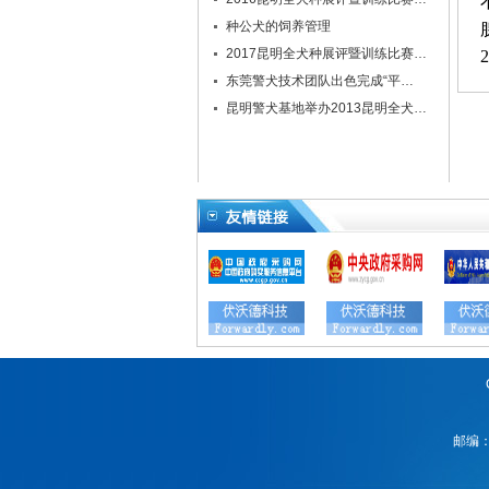
种公犬的饲养管理
2017昆明全犬种展评暨训练比赛…
2
东莞警犬技术团队出色完成“平…
昆明警犬基地举办2013昆明全犬…
邮编：