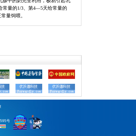
乳腺中的奶完全利用，极易引起乳
给常量的
1/3
、第
4
—
5
天给常量的
正常量饲喂。
潭
0595号