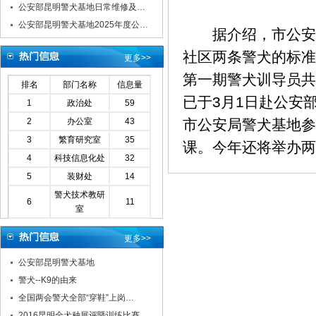
公安部昆明警犬基地日常维修及…
公安部昆明警犬基地2025年度公…
据介绍，市公安局
社区两条警犬的标准
更多>>
第一期警犬训导员共
排名
部门名称
信息量
已于3月1日赴公安
1
政治处
59
2
办公室
43
市公安局警犬基地参
3
繁育研究室
35
课。今年还将举办两
4
科技信息化处
32
5
装财处
14
警犬技术教研
6
11
室
更多>>
公安部昆明警犬基地
警犬--K9的由来
全国两会警犬全部“穿鞋”上岗…
2016昆明全犬种展评暨训练比赛…