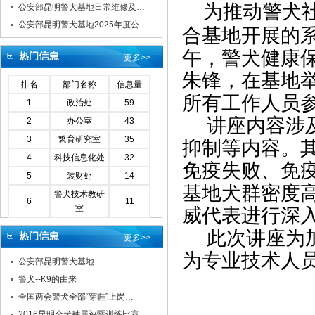
为推动警犬
公安部昆明警犬基地日常维修及…
公安部昆明警犬基地2025年度公…
合基地开展的系
午，警犬健康
更多>>
朱锋，在基地
排名
部门名称
信息量
所有工作人员
1
政治处
59
讲座内容涉及
2
办公室
43
3
繁育研究室
35
抑制等内容。
4
科技信息化处
32
免疫失败、免
5
装财处
14
基地犬群密度
警犬技术教研
6
11
室
威代表进行深
此次讲座为加
更多>>
为专业技术人
公安部昆明警犬基地
警犬--K9的由来
全国两会警犬全部“穿鞋”上岗…
2016昆明全犬种展评暨训练比赛…