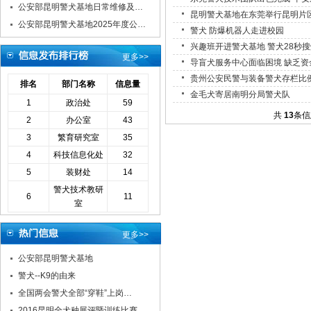
公安部昆明警犬基地日常维修及…
昆明警犬基地在东莞举行昆明片
公安部昆明警犬基地2025年度公…
警犬 防爆机器人走进校园
兴趣班开进警犬基地 警犬28秒
更多>>
导盲犬服务中心面临困境 缺乏资
贵州公安民警与装备警犬存栏比
排名
部门名称
信息量
金毛犬寄居南明分局警犬队
1
政治处
59
共
13
条信
2
办公室
43
3
繁育研究室
35
4
科技信息化处
32
5
装财处
14
警犬技术教研
6
11
室
更多>>
公安部昆明警犬基地
警犬--K9的由来
全国两会警犬全部“穿鞋”上岗…
2016昆明全犬种展评暨训练比赛…