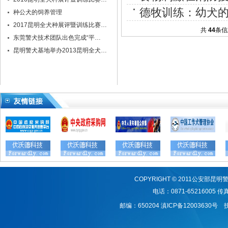
德牧训练：幼犬
种公犬的饲养管理
2017昆明全犬种展评暨训练比赛…
共
44
条
东莞警犬技术团队出色完成“平…
昆明警犬基地举办2013昆明全犬…
COPYRIGHT © 2011公安
电话：0871-65216005 传真：
邮编：650204
滇ICP备12003630号
技