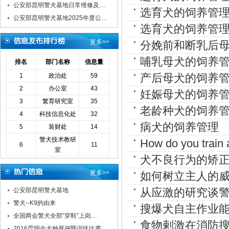
公安部昆明警犬基地日常维修及…
选育犬的饲养管
公安部昆明警犬基地2025年度公…
选育犬的饲养管
更多>>
分娩前和断乳后
哺乳母犬的饲养
排名
部门名称
信息量
产后母犬的饲养
1
政治处
59
2
办公室
43
妊娠母犬的饲养
3
繁育研究室
35
老龄种犬的饲养
4
科技信息化处
32
病犬的饲养管理
5
装财处
14
警犬技术教研
How do you train 
6
11
室
犬不良行为的矫
更多>>
如何树立主人的
从应激的研究谈
公安部昆明警犬基地
警犬--K9的由来
搜爆犬自主作业
全国两会警犬全部“穿鞋”上岗…
食物剌激在消防
2016昆明全犬种展评暨训练比赛…